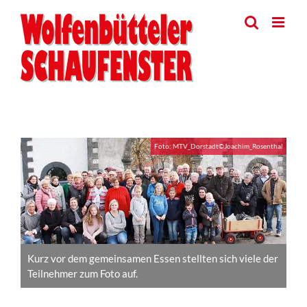
Skip
to
content
View
Foto: MTV_Dorstadt©Joachim_Rosenthal
Larger
Image
Kurz vor dem gemeinsamen Essen stellten sich viele der
Teilnehmer zum Foto auf.