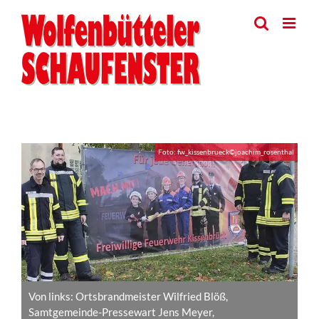
Skip
to
content
View
Foto: fw_kissenbrueck©joachim_rosenthal
Larger
Image
Von links: Ortsbrandmeister Wilfried Blöß,
Samtgemeinde-Pressewart Jens Meyer,