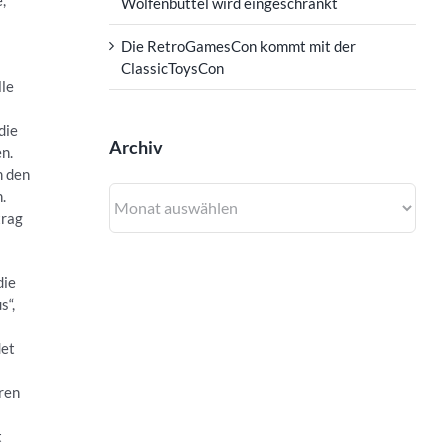
,
Wolfenbüttel wird eingeschränkt
Die RetroGamesCon kommt mit der
ClassicToysCon
lle
die
Archiv
en.
m den
Archiv
.
trag
die
s“,
det
hren
t