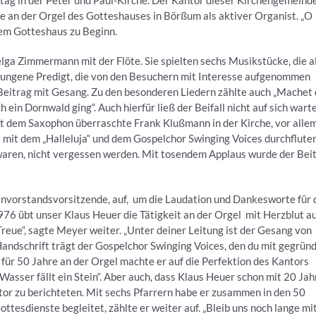
ag in der Peter und Paul-Kirche. Der Kantor dieser Kirchengemeinde
re an der Orgel des Gotteshauses in Börßum als aktiver Organist. „O
dem Gotteshaus zu Beginn.
ga Zimmermann mit der Flöte. Sie spielten sechs Musikstücke, die a
elungene Predigt, die von den Besuchern mit Interesse aufgenommen
 Beitrag mit Gesang. Zu den besonderen Liedern zählte auch „Machet 
in Dornwald ging“. Auch hierfür ließ der Beifall nicht auf sich wart
t dem Saxophon überraschte Frank Klußmann in der Kirche, vor alle
 mit dem „Halleluja“ und dem Gospelchor Swinging Voices durchfluten
i waren, nicht vergessen werden. Mit tosendem Applaus wurde der Bei
henvorstandsvorsitzende, auf, um die Laudation und Dankesworte für 
976 übt unser Klaus Heuer die Tätigkeit an der Orgel mit Herzblut au
Treue“, sagte Meyer weiter. „Unter deiner Leitung ist der Gesang von
dschrift trägt der Gospelchor Swinging Voices, den du mit gegrün
für 50 Jahre an der Orgel machte er auf die Perfektion des Kantors
Wasser fällt ein Stein“. Aber auch, dass Klaus Heuer schon mit 20 Ja
tor zu berichteten. Mit sechs Pfarrern habe er zusammen in den 50
ttesdienste begleitet, zählte er weiter auf. „Bleib uns noch lange mi