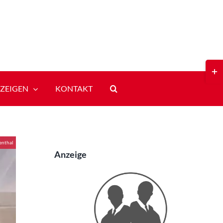
Toggl
Slidi
Bar
ZEIGEN
KONTAKT
Area
enthal
Anzeige