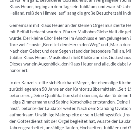
Es war ein ganz besonderer Gottesdienst am vergangenen Sonnt
Klaus Heuer, beging an dem Tag sein Jubiläum, und zwar 50 Jah
Heiland, reiß den Himmel auf“ sang die große Besucherzahl in 
Gemeinsam mit Klaus Heuer an der kleinen Orgel musizierte Hel
mit Beifall bedacht wurden. Pfarrer Maibohm Glebe hielt die g
wurde. Der kleine Chor lieferte im Anschluss einen gelungenen
Tore weit“ sowie „Bereitet dem Herrn den Weg“ und „Maria durch e
Nach dem Gebet und dem Segen stand der besondere Teil an. Mi
Jubilar Klaus Heuer. Musikalisch ließ Klußmann das Gotteshaus
Dieses war ein Augenblick, den Klaus Heuer und alle, die dabe
honoriert.
In der Kanzel stellte sich Burkhard Meyer, der ehemalige Kirc
zurückliegenden 50 Jahre an den Kantor zu übermitteln. „Seit 1
betonte er. „Deine Qualifikation steht oben an, danke für deine 
Helga Zimmermann und Sabine Konscholke entstanden. Deine Han
hast“, betonte der Laudator weiter. Nach dem Standing Ovation 
aufmerksam. Unzählige Male spielte er sein Lieblingsstück „Ins 
den Gottesdienst mit der Orgel begleitet hat, wusste der Lauda
Jahren gearbeitet, unzählige Taufen, Hochzeiten, Jubiläen und Go