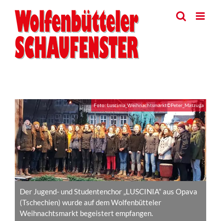
Skip
to
content
View
Foto: Luscinia_Weihnachtsmarkt©Peter_Matzuga
Larger
Image
Der Jugend- und Studentenchor „LUSCINIA“ aus Opava
(Tschechien) wurde auf dem Wolfenbütteler
Weihnachtsmarkt begeistert empfangen.