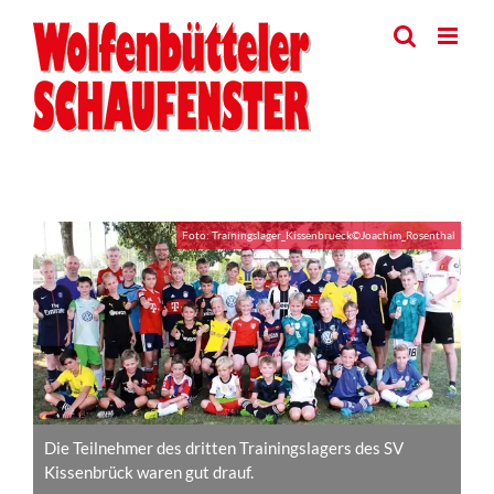
Skip
to
content
View
Foto: Trainingslager_Kissenbrueck©Joachim_Rosenthal
Larger
Image
Die Teilnehmer des dritten Trainingslagers des SV
Kissenbrück waren gut drauf.