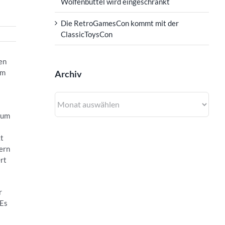
Wolfenbüttel wird eingeschränkt
Die RetroGamesCon kommt mit der
ClassicToysCon
en
im
Archiv
Archiv
rum
s
kt
ern
rt
r
 Es