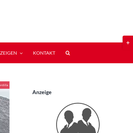
Toggl
Slidi
Bar
ZEIGEN
KONTAKT
Area
rdilla
Anzeige