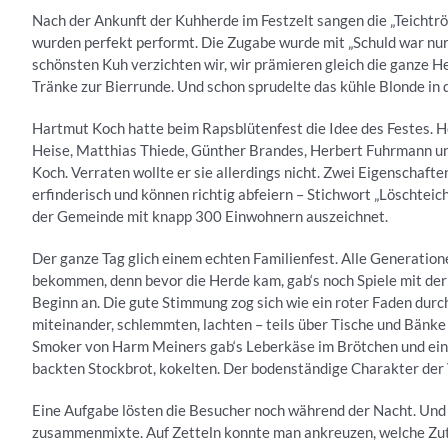
Nach der Ankunft der Kuhherde im Festzelt sangen die „Teichtröte
wurden perfekt performt. Die Zugabe wurde mit „Schuld war nur
schönsten Kuh verzichten wir, wir prämieren gleich die ganze He
Tränke zur Bierrunde. Und schon sprudelte das kühle Blonde in d
Hartmut Koch hatte beim Rapsblütenfest die Idee des Festes. Hor
Heise, Matthias Thiede, Günther Brandes, Herbert Fuhrmann und 
Koch. Verraten wollte er sie allerdings nicht. Zwei Eigenschafte
erfinderisch und können richtig abfeiern – Stichwort „Löschteich
der Gemeinde mit knapp 300 Einwohnern auszeichnet.
Der ganze Tag glich einem echten Familienfest. Alle Generatio
bekommen, denn bevor die Herde kam, gab‘s noch Spiele mit de
Beginn an. Die gute Stimmung zog sich wie ein roter Faden durch
miteinander, schlemmten, lachten – teils über Tische und Bänk
Smoker von Harm Meiners gab‘s Leberkäse im Brötchen und eine
backten Stockbrot, kokelten. Der bodenständige Charakter der
Eine Aufgabe lösten die Besucher noch während der Nacht. Und 
zusammenmixte. Auf Zetteln konnte man ankreuzen, welche Zuta