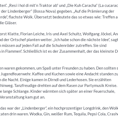
n“. „Resi i hol di mit‘n Traktor ab“ und „Die Kuh Caracha“ (La cucara
 der Lindenberger“ (Bossa Nova) gegeben. „Auf die Prämierung der
rde“, flachste Wolk. Übersetzt bedeutete das so etwas wie: Treffen a
ie Gläser.
st Klatte, Florian Leiche, Iris und Axel Schultz, Wolfgang Jöckel, A
der Ortschef planten weiter. „Ich habe schon die nächste Idee“, sag
n müssen auf jeden Fall auf die Schulenröder zutreffen. Sie sind
 in Flammen“. Schließlich ist es der Zusammenhalt, der das kleinste D
nen waren gekommen, um Spaß unter Freunden zu haben. Den sollten 
r Jugendfeuerwehr. Kaffee und Kuchen sowie eine Andacht standen z
 die Nacht. Einige kamen in Dirndl und Lederhosen. Sie erzählten
e hinweg. Tanzfreudige drehten auf dem Rasen zur Partymusik Kreise
 lange Schlange. Kinder wärmten sich später an einer Feuerschale,
 Veranstaltung kam gut an.
das war der „Lindenberger“, ein hochprozentiger Longdrink, den Wol
ten drin waren. Wodka, Gin, weißer Rum, Tequila, Pepsi Cola, Crash