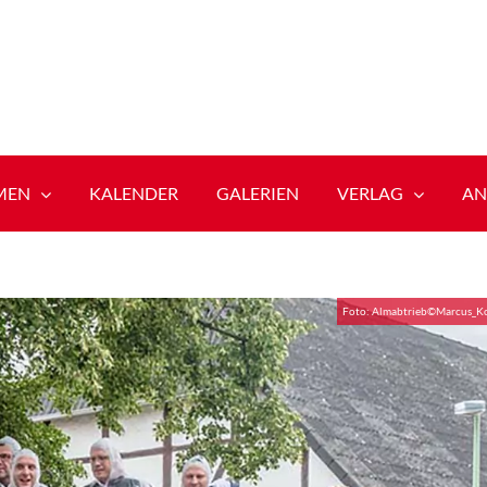
MEN
KALENDER
GALERIEN
VERLAG
AN
Foto: Almabtrieb©Marcus_Ko