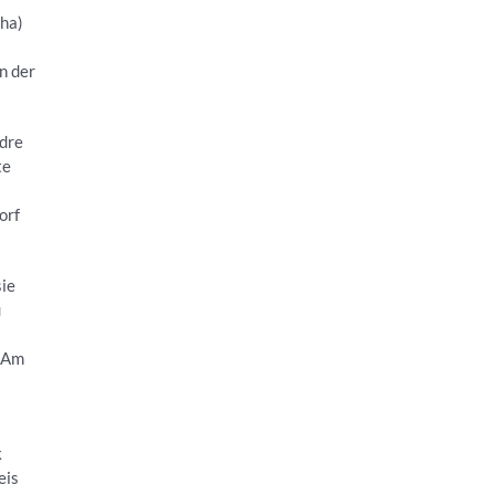
cha)
n der
ndre
te
orf
sie
u
. Am
k
eis