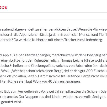
ODE
Sonnabend abgewandelt zu einer verrückten Sause. Wenn die Almwies
nd durch die Alpen ziehen lässt, ja dann freuen sich Mensch und Tier 
ulenrode? Da wird die Kuhherde mit einem Trecker zum Lindenberg
nd Applaus einen Pferdeanhänger, marschierten um den Höhenzug he
einen Luftballon, der Kuheutern glich. Thomas Leiche führte wohl al
tische Schellen- und Glockengeläut, welches von Jubelrufen überdec
Wolk: „Wer hat schon solch einen Berg“, rief er den gut 300 Zuschau
n Lob von allen Seiten. Damit sich die freilaufende Herde nicht im O
 echten Kühe seien laut Wolk vor 40 Jahren gegangen.
it lädt zum Verweilen ein. Vor zwei Jahren pflanzten die Schulenröde
n ab, um das Dorfwappen aus drei Linden wieder zu vervollständigen.
 genutzt wird.