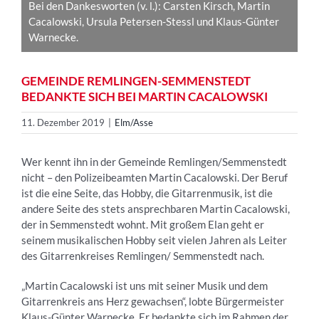
Bei den Dankesworten (v. l.): Carsten Kirsch, Martin
Cacalowski, Ursula Petersen-Stessl und Klaus-Günter
Warnecke.
GEMEINDE REMLINGEN-SEMMENSTEDT
BEDANKTE SICH BEI MARTIN CACALOWSKI
11. Dezember 2019
|
Elm/Asse
Wer kennt ihn in der Gemeinde Remlingen/Semmenstedt
nicht – den Polizeibeamten Martin Cacalowski. Der Beruf
ist die eine Seite, das Hobby, die Gitarrenmusik, ist die
andere Seite des stets ansprechbaren Martin Cacalowski,
der in Semmenstedt wohnt. Mit großem Elan geht er
seinem musikalischen Hobby seit vielen Jahren als Leiter
des Gitarrenkreises Remlingen/ Semmenstedt nach.
„Martin Cacalowski ist uns mit seiner Musik und dem
Gitarrenkreis ans Herz gewachsen“, lobte Bürgermeister
Klaus-Günter Warnecke. Er bedankte sich im Rahmen der