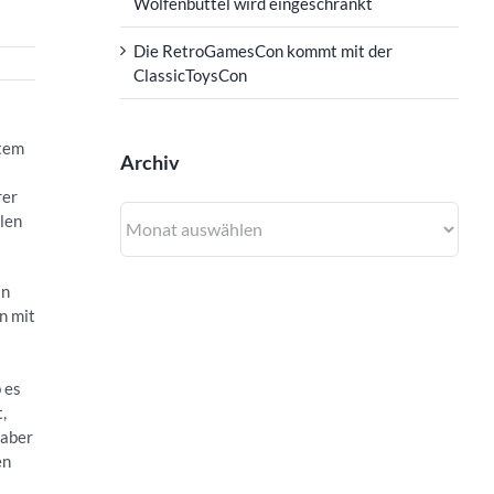
Wolfenbüttel wird eingeschränkt
Die RetroGamesCon kommt mit der
ClassicToysCon
stem
Archiv
rer
Archiv
len
in
n mit
 es
,
 aber
en