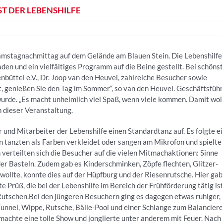
T DER LEBENSHILFE
Samstagnachmittag auf dem Gelände am Blauen Stein. Die Lebenshilfe
 und ein vielfältiges Programm auf die Beine gestellt. Bei schön
üttel e.V., Dr. Joop van den Heuvel, zahlreiche Besucher sowie
t, genießen Sie den Tag im Sommer“, so van den Heuvel. Geschäftsfüh
urde. „Es macht unheimlich viel Spaß, wenn viele kommen. Damit wol
n dieser Veranstaltung.
und Mitarbeiter der Lebenshilfe einen Standardtanz auf. Es folgte e
 tanzten als Farben verkleidet oder sangen am Mikrofon und spielte
verteilten sich die Besucher auf die vielen Mitmachaktionen: Sinne
er Basteln. Zudem gab es Kinderschminken, Zöpfe flechten, Glitzer-
wollte, konnte dies auf der Hüpfburg und der Riesenrutsche. Hier gab
te Prüß, die bei der Lebenshilfe im Bereich der Frühförderung tätig ist
m Rutschen.Bei den jüngeren Besuchern ging es dagegen etwas ruhiger,
Tunnel, Wippe, Rutsche, Bälle-Pool und einer Schlange zum Balancier
 machte eine tolle Show und jonglierte unter anderem mit Feuer. Nach