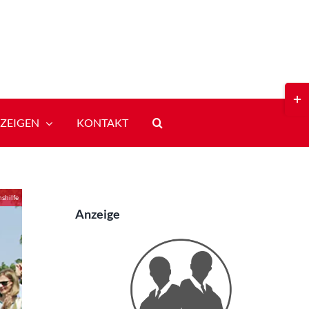
Toggl
Slidi
Bar
ZEIGEN
KONTAKT
Area
shilfe
Anzeige