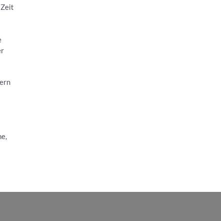
 Zeit
e
er
dern
he,