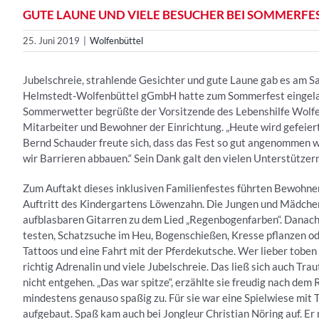
GUTE LAUNE UND VIELE BESUCHER BEI SOMMERFES
25. Juni 2019
|
Wolfenbüttel
Jubelschreie, strahlende Gesichter und gute Laune gab es am 
Helmstedt-Wolfenbüttel gGmbH hatte zum Sommerfest eingeladen
Sommerwetter begrüßte der Vorsitzende des Lebenshilfe Wolfenb
Mitarbeiter und Bewohner der Einrichtung. „Heute wird gefeier
Bernd Schauder freute sich, dass das Fest so gut angenommen w
wir Barrieren abbauen.“ Sein Dank galt den vielen Unterstützer
Zum Auftakt dieses inklusiven Familienfestes führten Bewohner 
Auftritt des Kindergartens Löwenzahn. Die Jungen und Mädchen
aufblasbaren Gitarren zu dem Lied „Regenbogenfarben“. Danach 
testen, Schatzsuche im Heu, Bogenschießen, Kresse pflanzen od
Tattoos und eine Fahrt mit der Pferdekutsche. Wer lieber toben 
richtig Adrenalin und viele Jubelschreie. Das ließ sich auch Trau
nicht entgehen. „Das war spitze“, erzählte sie freudig nach de
mindestens genauso spaßig zu. Für sie war eine Spielwiese mit 
aufgebaut. Spaß kam auch bei Jongleur Christian Nöring auf. Er