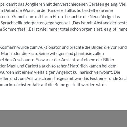
pps, damit das Jonglieren mit den verschiedenen Geräten gelang. Viel
m Detail die Wünsche der Kinder erfüllte. So bastelte sie eine
 freute. Gemeinsam mit ihren Eltern besuchte die Neunjährige das
n Sprachheilkindergarten gegangen sei. „Das ist mit Abstand der best
m Sommerfest: „Es ist wie immer total schön organisiert, es gibt imm
 Kosmann wurde zum Auktionator und brachte die Bilder, die von Kin
ann pder die Frau. Seine witzigen und phantasievollen
i den Zuschauern. So war er der Ansicht, auf einem der Bilder
tler Maxi und Carlotta auch so sehen? Natürlich kamen bei dem
wurden mit einem vielfältigen Angebot kulinarisch verwöhnt. Die
ilen und zum Austausch ein. Insgesamt war das Fest eine runde Sac
amm im nächsten Jahr auf die Beine gestellt werden wird.