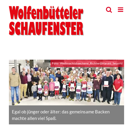
Skip
to
content
View
Foto: Weihnachtsbaeckerei_Richter@Harald_Seipold
Larger
Image
Egal ob jünger oder älter: das gemeinsame Backen
machte allen viel Spaß.