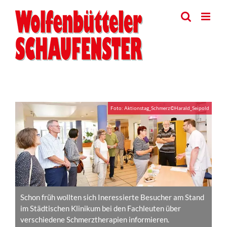
Skip
to
content
View
Foto: Aktionstag_Schmerz©Harald_Seipold
Larger
Image
Schon früh wollten sich Ineressierte Besucher am Stand
im Städtischen Klinikum bei den Fachleuten über
verschiedene Schmerztherapien informieren.