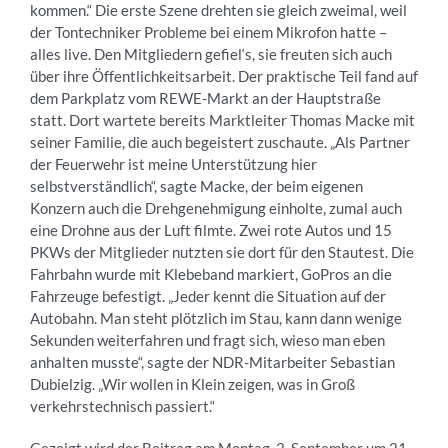
kommen.“ Die erste Szene drehten sie gleich zweimal, weil
der Tontechniker Probleme bei einem Mikrofon hatte –
alles live. Den Mitgliedern gefiel‘s, sie freuten sich auch
über ihre Öffentlichkeitsarbeit. Der praktische Teil fand auf
dem Parkplatz vom REWE-Markt an der Hauptstraße
statt. Dort wartete bereits Marktleiter Thomas Macke mit
seiner Familie, die auch begeistert zuschaute. „Als Partner
der Feuerwehr ist meine Unterstützung hier
selbstverständlich“, sagte Macke, der beim eigenen
Konzern auch die Drehgenehmigung einholte, zumal auch
eine Drohne aus der Luft filmte. Zwei rote Autos und 15
PKWs der Mitglieder nutzten sie dort für den Stautest. Die
Fahrbahn wurde mit Klebeband markiert, GoPros an die
Fahrzeuge befestigt. „Jeder kennt die Situation auf der
Autobahn. Man steht plötzlich im Stau, kann dann wenige
Sekunden weiterfahren und fragt sich, wieso man eben
anhalten musste“, sagte der NDR-Mitarbeiter Sebastian
Dubielzig. „Wir wollen in Klein zeigen, was in Groß
verkehrstechnisch passiert.“
Gezeigt wird der Beitrag am Montag, 2. September um 21