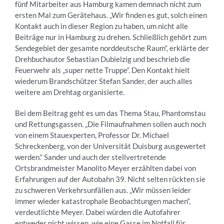
fünf Mitarbeiter aus Hamburg kamen demnach nicht zum
ersten Mal zum Gerätehaus. „Wir finden es gut, solch einen
Kontakt auch in dieser Region zu haben, um nicht alle
Beiträge nur in Hamburg zu drehen. Schließlich gehört zum
Sendegebiet der gesamte norddeutsche Raum“, erklärte der
Drehbuchautor Sebastian Dubielzig und beschrieb die
Feuerwehr als „super nette Truppe“. Den Kontakt hielt
wiederum Brandschützer Stefan Sander, der auch alles
weitere am Drehtag organisierte.
Bei dem Beitrag geht es um das Thema Stau, Phantomstau
und Rettungsgassen. „Die Filmaufnahmen sollen auch noch
von einem Stauexperten, Professor Dr. Michael
Schreckenberg, von der Universität Duisburg ausgewertet
werden.“ Sander und auch der stellvertretende
Ortsbrandmeister Manolito Meyer erzählten dabei von
Erfahrungen auf der Autobahn 39. Nicht selten rückten sie
zu schweren Verkehrsunfällen aus. „Wir müssen leider
immer wieder katastrophale Beobachtungen machen“,
verdeutlichte Meyer. Dabei würden die Autofahrer
entweder nicht wissen, wie eine Gasse im Notfall für