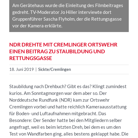
Am Gerätehaus wurde die Einleitung des Filmbeitrages
gedreht. TV-Moderator Jo Hiller interviewte dort
Gruppenführer Sascha Flyholm, der die Rettungsgasse
vor der Kamera erklärte.
NDR DREHTE MIT CREMLINGER ORTSWEHR
EINEN BEITRAG ZU STAUBILDUNG UND
RETTUNGSGASSE
18. Juni 2019
|
Sickte/Cremlingen
Staubildung nach Drehbuch? Gibt es das? Klingt zumindest
kurios. Am Sonntagmorgen war dem aber so. Der
Norddeutsche Rundfunk (NDR) kam zur Ortswehr
Cremlingen vorbei und hatte reichlich Kameraausstattung
für Boden- und Luftaufnahmen mitgebracht. Das
Besondere: Der Sender hatte bei den Mitgliedern selber
angefragt, weil es beim letzten Dreh, bei dem es um den
Test von Wandfarben ging, alles bestens geklappt habe. Die