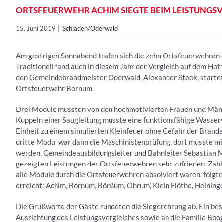
ORTSFEUERWEHR ACHIM SIEGTE BEIM LEISTUNGS
15. Juni 2019
|
Schladen/Oderwald
Am gestrigen Sonnabend trafen sich die zehn Ortsfeuerwehren 
Traditionell fand auch in diesem Jahr der Vergleich auf dem Ho
den Gemeindebrandmeister Oderwald, Alexander Steek, startete
Ortsfeuerwehr Bornum.
Drei Module mussten von den hochmotivierten Frauen und Män
Kuppeln einer Saugleitung musste eine funktionsfähige Wasserv
Einheit zu einem simulierten Kleinfeuer ohne Gefahr der Branda
dritte Modul war dann die Maschinistenprüfung, dort musste mi
werden. Gemeindeausbildungsleiter und Bahnleiter Sebastian
gezeigten Leistungen der Ortsfeuerwehren sehr zufrieden. Za
alle Module durch die Ortsfeuerwehren absolviert waren, folgt
erreicht: Achim, Bornum, Börßum, Ohrum, Klein Flöthe, Heining
Die Grußworte der Gäste rundeten die Siegerehrung ab. Ein be
Ausrichtung des Leistungsvergleiches sowie an die Familie Boog,