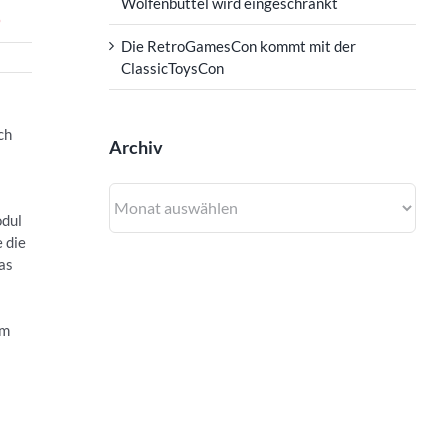
Wolfenbüttel wird eingeschränkt
D
Die RetroGamesCon kommt mit der
ClassicToysCon
ch
Archiv
Archiv
odul
 die
as
em
s