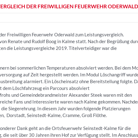
VERGLEICH DER FREIWILLIGEN FEUERWEHR ODERWAL
der Freiwilligen Feuerwehr Oderwald zum Leistungsvergleich.
f von Renate und Rudolf Boog in Kalme statt. Nach der Begrüßung dur
n die Leistungsvergleiche 2019. Titelverteidiger war die
nern bei sommerlichen Temperaturen absolviert werden. Bei dem M
ersorgung auf Zeit hergestellt werden. Im Modul Löschangriff wurde
usbreitung alarmiert. Ein Löscheinsatz ohne Bereitstellung folgte. D
t dem Löschfahrzeug ein Parcours absolviert
 Mrohs und Gemeindebrandmeister Alexander Steek waren mit den
hlreiche Fans und Interessierte waren nach Kalme gekommen. Nachd
e die Siegerehrung. In diesem Jahr wurden folgende Platzierungen
en, Dorstadt, Seinstedt-Kalme, Cramme, Groß Flöthe.
sonderer Dank geht an die Ortsfeuerwehr Seinstedt-Kalme für die
 die seit über 30 Jahren ihren Hof zur Verfügung stellt. Im Anschlus