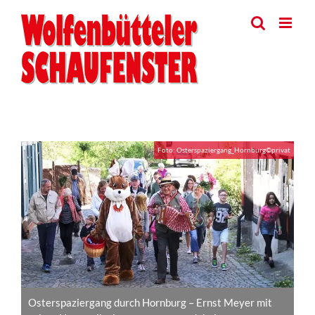
Skip
to
content
View
Foto: Osterspaziergang_Hornburg©privat
Larger
Image
Osterspaziergang durch Hornburg – Ernst Meyer mit