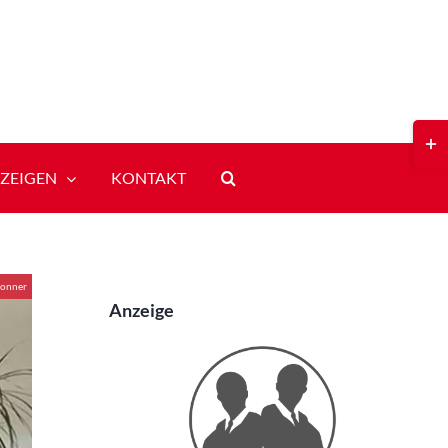
Toggl
Slidi
Bar
ZEIGEN
KONTAKT
Area
onner
Anzeige