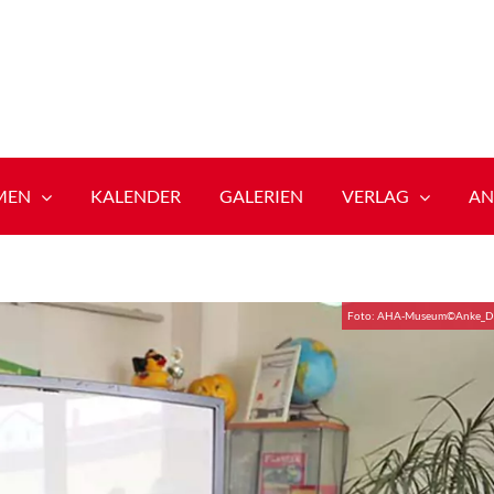
MEN
KALENDER
GALERIEN
VERLAG
AN
Foto: AHA-Museum©Anke_D