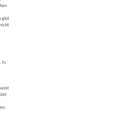
chen
 gibt
nicht
 In
Damit
biet
e
uen.