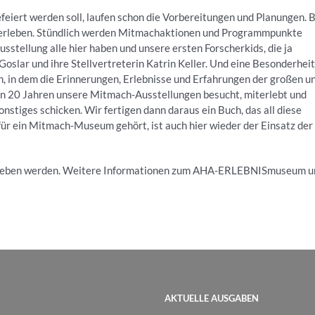
eiert werden soll, laufen schon die Vorbereitungen und Planungen. B
s erleben. Stündlich werden Mitmachaktionen und Programmpunkte
tellung alle hier haben und unsere ersten Forscherkids, die ja
oslar und ihre Stellvertreterin Katrin Keller. Und eine Besonderheit
ch, in dem die Erinnerungen, Erlebnisse und Erfahrungen der großen u
nen 20 Jahren unsere Mitmach-Ausstellungen besucht, miterlebt und
onstiges schicken. Wir fertigen dann daraus ein Buch, das all diese
o für ein Mitmach-Museum gehört, ist auch hier wieder der Einsatz der
egeben werden. Weitere Informationen zum AHA-ERLEBNISmuseum u
AKTUELLE AUSGABEN