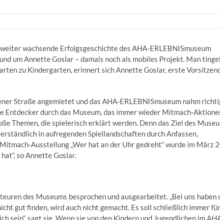
mer weiter wachsende Erfolgsgeschichte des AHA-ERLEBNISmuseum
und um Annette Goslar – damals noch als mobiles Projekt. Man tinge
rten zu Kindergarten, erinnert sich Annette Goslar, erste Vorsitzen
indener Straße angemietet und das AHA-ERLEBNISmuseum nahm richti
eine Entdecker durch das Museum, das immer wieder Mitmach-Aktione
roße Themen, die spielerisch erklärt werden. Denn das Ziel des Muse
verständlich in aufregenden Spiellandschaften durch Anfassen,
e Mitmach-Ausstellung „Wer hat an der Uhr gedreht“ wurde im März 
t hat“, so Annette Goslar.
teuren des Museums besprochen und ausgearbeitet. „Bei uns haben 
ht gut finden, wird auch nicht gemacht. Es soll schließlich immer fü
ich sein“, sagt sie. Wenn sie von den Kindern und Jugendlichen im AH