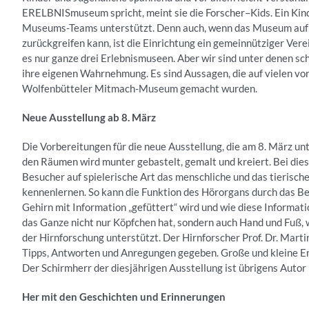
ERELBNISmuseum spricht, meint sie die Forscher–Kids. Ein Kin
Museums-Teams unterstützt. Denn auch, wenn das Museum auf Fö
zurückgreifen kann, ist die Einrichtung ein gemeinnütziger Vere
es nur ganze drei Erlebnismuseen. Aber wir sind unter denen scho
ihre eigenen Wahrnehmung. Es sind Aussagen, die auf vielen v
Wolfenbütteler Mitmach-Museum gemacht wurden.
Neue Ausstellung ab 8. März
Die Vorbereitungen für die neue Ausstellung, die am 8. März unt
den Räumen wird munter gebastelt, gemalt und kreiert. Bei dies
Besucher auf spielerische Art das menschliche und das tierisch
kennenlernen. So kann die Funktion des Hörorgans durch das B
Gehirn mit Information „gefüttert“ wird und wie diese Informat
das Ganze nicht nur Köpfchen hat, sondern auch Hand und Fuß
der Hirnforschung unterstützt. Der Hirnforscher Prof. Dr. Ma
Tipps, Antworten und Anregungen gegeben. Große und kleine Ent
Der Schirmherr der diesjährigen Ausstellung ist übrigens Autor (
Her mit den Geschichten und Erinnerungen