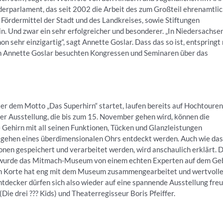
derparlament, das seit 2002 die Arbeit des zum Großteil ehrenamtli
rdermittel der Stadt und des Landkreises, sowie Stiftungen
in. Und zwar ein sehr erfolgreicher und besonderer. „In Niedersachsen
n sehr einzigartig“, sagt Annette Goslar. Dass das so ist, entspringt 
on Annette Goslar besuchten Kongressen und Seminaren über das
er dem Motto „Das Superhirn“ startet, laufen bereits auf Hochtouren.
er Ausstellung, die bis zum 15. November gehen wird, können die
e Gehirn mit all seinen Funktionen, Tücken und Glanzleistungen
egehen eines überdimensionalen Ohrs entdeckt werden. Auch wie das
ionen gespeichert und verarbeitet werden, wird anschaulich erklärt. 
, wurde das Mitmach-Museum von einem echten Experten auf dem Ge
rtin Korte hat eng mit dem Museum zusammengearbeitet und wertvoll
decker dürfen sich also wieder auf eine spannende Ausstellung fre
Die drei ??? Kids) und Theaterregisseur Boris Pfeiffer.