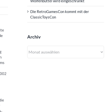
Wolfenbüttel wird eingeschränkt
Die RetroGamesCon kommt mit der
ClassicToysCon
lte
de
Archiv
Archiv
g
n
ums
2002
die
r
A-