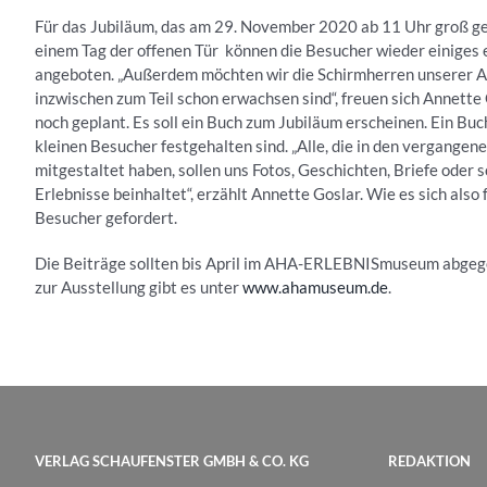
Für das Jubiläum, das am 29. November 2020 ab 11 Uhr groß gef
einem Tag der offenen Tür können die Besucher wieder einige
angeboten. „Außerdem möchten wir die Schirmherren unserer Auss
inzwischen zum Teil schon erwachsen sind“, freuen sich Annette G
noch geplant. Es soll ein Buch zum Jubiläum erscheinen. Ein Bu
kleinen Besucher festgehalten sind. „Alle, die in den vergange
mitgestaltet haben, sollen uns Fotos, Geschichten, Briefe oder s
Erlebnisse beinhaltet“, erzählt Annette Goslar. Wie es sich als
Besucher gefordert.
Die Beiträge sollten bis April im AHA-ERLEBNISmuseum abg
zur Ausstellung gibt es unter
www.ahamuseum.de
.
VERLAG SCHAUFENSTER GMBH & CO. KG
REDAKTION