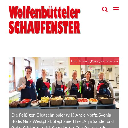
Skip
to
content
View
Foto: Gesunde_Pause_Foerderverein
Larger
Image
Die fleißigen Obstschnippler (v. l.) Antje Noffz, Svenja
Bode, Nina Westphal, Stephanie Thiel, Anja Sander und
Gaby Zeidler, die sich über den großen Zuspruch der