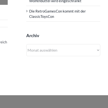
Wolfenbüttel wird eingeschränkt
Die RetroGamesCon kommt mit der
ClassicToysCon
Archiv
reich
Archiv