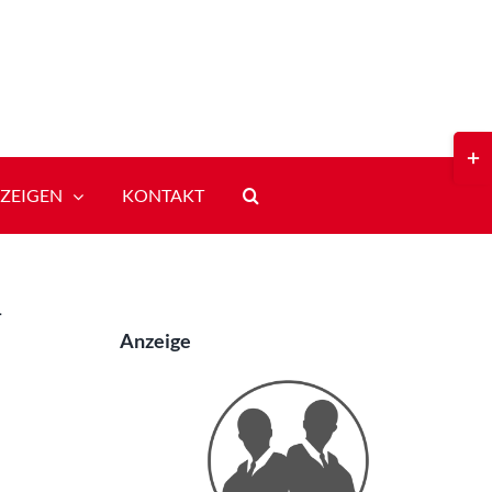
Toggl
Slidi
Bar
ZEIGEN
KONTAKT
Area
-
Anzeige