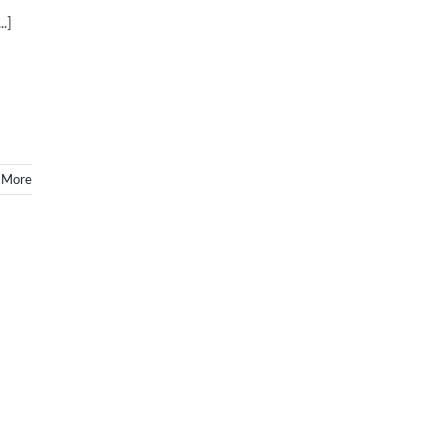
.]
 More