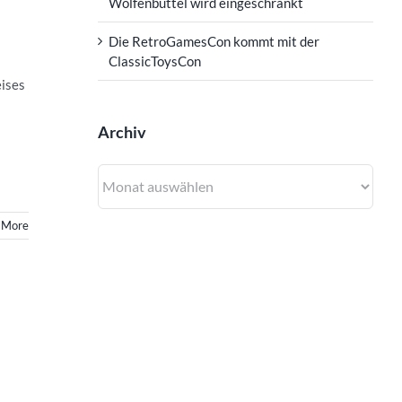
Wolfenbüttel wird eingeschränkt
Die RetroGamesCon kommt mit der
ClassicToysCon
ises
Archiv
Archiv
 More