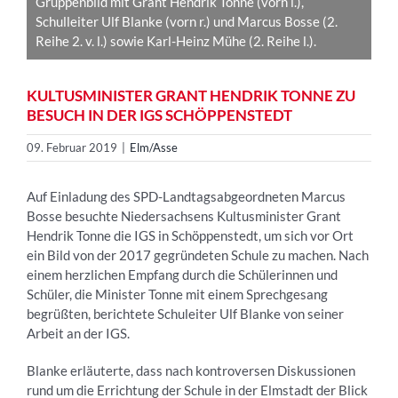
Gruppenbild mit Grant Hendrik Tonne (vorn l.),
Schulleiter Ulf Blanke (vorn r.) und Marcus Bosse (2.
Reihe 2. v. l.) sowie Karl-Heinz Mühe (2. Reihe l.).
KULTUSMINISTER GRANT HENDRIK TONNE ZU
BESUCH IN DER IGS SCHÖPPENSTEDT
09. Februar 2019
|
Elm/Asse
Auf Einladung des SPD-Landtagsabgeordneten Marcus
Bosse besuchte Niedersachsens Kultusminister Grant
Hendrik Tonne die IGS in Schöppenstedt, um sich vor Ort
ein Bild von der 2017 gegründeten Schule zu machen. Nach
einem herzlichen Empfang durch die Schülerinnen und
Schüler, die Minister Tonne mit einem Sprechgesang
begrüßten, berichtete Schuleiter Ulf Blanke von seiner
Arbeit an der IGS.
Blanke erläuterte, dass nach kontroversen Diskussionen
rund um die Errichtung der Schule in der Elmstadt der Blick