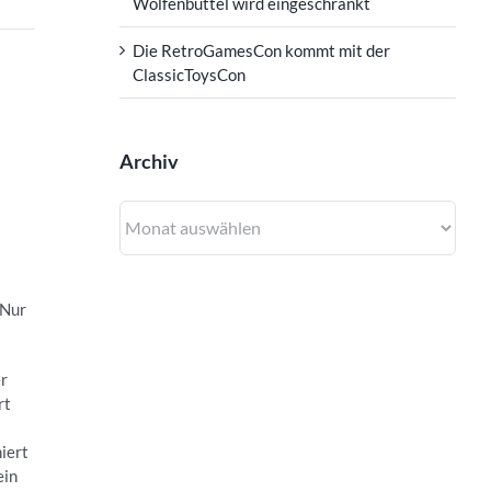
Wolfenbüttel wird eingeschränkt
Die RetroGamesCon kommt mit der
ClassicToysCon
Archiv
Archiv
 Nur
er
rt
iert
ein