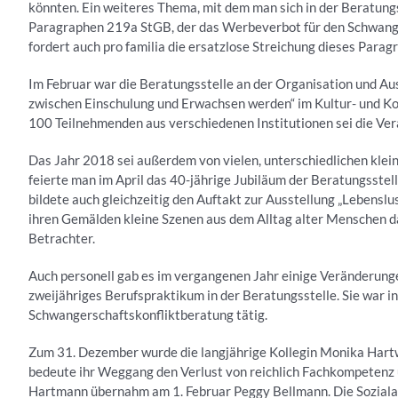
könnten. Ein weiteres Thema, mit dem man sich in der Beratungs
Paragraphen 219a StGB, der das Werbeverbot für den Schwange
fordert auch pro familia die ersatzlose Streichung dieses Parag
Im Februar war die Beratungsstelle an der Organisation und Au
zwischen Einschulung und Erwachsen werden“ im Kultur- und K
100 Teilnehmenden aus verschiedenen Institutionen sei die Ver
Das Jahr 2018 sei außerdem von vielen, unterschiedlichen klei
feierte man im April das 40-jährige Jubiläum der Beratungsste
bildete auch gleichzeitig den Auftakt zur Ausstellung „Lebenslust
ihren Gemälden kleine Szenen aus dem Alltag alter Menschen da
Betrachter.
Auch personell gab es im vergangenen Jahr einige Veränderung
zweijähriges Berufspraktikum in der Beratungsstelle. Sie war 
Schwangerschaftskonfliktberatung tätig.
Zum 31. Dezember wurde die langjährige Kollegin Monika Hartw
bedeute ihr Weggang den Verlust von reichlich Fachkompetenz 
Hartmann übernahm am 1. Februar Peggy Bellmann. Die Sozialarb