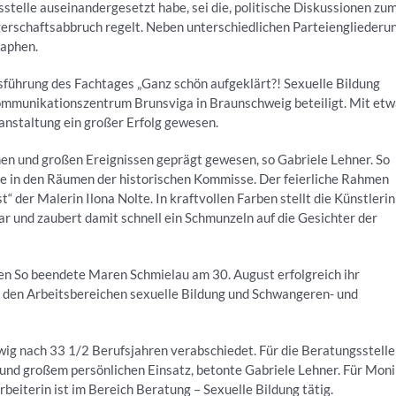
stelle auseinandergesetzt habe, sei die, politische Diskussionen zu
rschaftsabbruch regelt. Neben unterschiedlichen Parteiengliederu
raphen.
sführung des Fachtages „Ganz schön aufgeklärt?! Sexuelle Bildung
ommunikationszentrum Brunsviga in Braunschweig beteiligt. Mit et
anstaltung ein großer Erfolg gewesen.
nen und großen Ereignissen geprägt gewesen, so Gabriele Lehner. So
lle in den Räumen der historischen Kommisse. Der feierliche Rahmen
“ der Malerin Ilona Nolte. In kraftvollen Farben stellt die Künstlerin
r und zaubert damit schnell ein Schmunzeln auf die Gesichter der
en So beendete Maren Schmielau am 30. August erfolgreich ihr
in den Arbeitsbereichen sexuelle Bildung und Schwangeren- und
ig nach 33 1/2 Berufsjahren verabschiedet. Für die Beratungsstelle
und großem persönlichen Einsatz, betonte Gabriele Lehner. Für Mon
eiterin ist im Bereich Beratung – Sexuelle Bildung tätig.