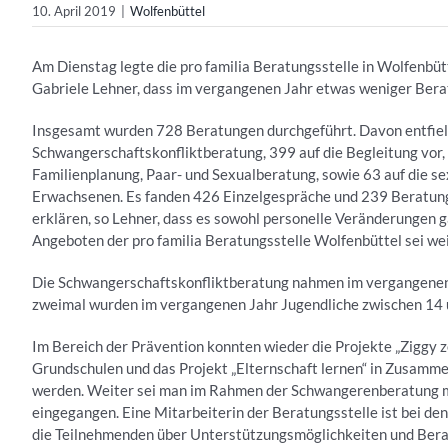
10. April 2019
|
Wolfenbüttel
Am Dienstag legte die pro familia Beratungsstelle in Wolfenbütte
Gabriele Lehner, dass im vergangenen Jahr etwas weniger Berat
Insgesamt wurden 728 Beratungen durchgeführt. Davon entfiel
Schwangerschaftskonfliktberatung, 399 auf die Begleitung vor,
Familienplanung, Paar- und Sexualberatung, sowie 63 auf die s
Erwachsenen. Es fanden 426 Einzelgespräche und 239 Beratunge
erklären, so Lehner, dass es sowohl personelle Veränderungen g
Angeboten der pro familia Beratungsstelle Wolfenbüttel sei wei
Die Schwangerschaftskonfliktberatung nahmen im vergangenen 
zweimal wurden im vergangenen Jahr Jugendliche zwischen 14 
Im Bereich der Prävention konnten wieder die Projekte „Ziggy ze
Grundschulen und das Projekt „Elternschaft lernen“ in Zusammen
werden. Weiter sei man im Rahmen der Schwangerenberatung m
eingegangen. Eine Mitarbeiterin der Beratungsstelle ist bei d
die Teilnehmenden über Unterstützungsmöglichkeiten und Bera