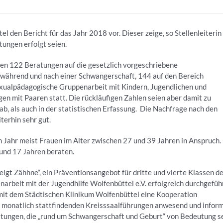
l den Bericht für das Jahr 2018 vor. Dieser zeige, so Stellenleiterin
ungen erfolgt seien.
en 122 Beratungen auf die gesetzlich vorgeschriebene
 während und nach einer Schwangerschaft, 144 auf den Bereich
exualpädagogische Gruppenarbeit mit Kindern, Jugendlichen und
n mit Paaren statt. Die rückläufigen Zahlen seien aber damit zu
ab, als auch in der statistischen Erfassung. Die Nachfrage nach den
terhin sehr gut.
Jahr meist Frauen im Alter zwischen 27 und 39 Jahren in Anspruch.
und 17 Jahren beraten.
igt Zähhne“, ein Präventionsangebot für dritte und vierte Klassen d
arbeit mit der Jugendhilfe Wolfenbüttel e.V. erfolgreich durchgefüh
it dem Städtischen Klinikum Wolfenbüttel eine Kooperation
en monatlich stattfindenden Kreisssaalführungen anwesend und inform
tungen, die „rund um Schwangerschaft und Geburt“ von Bedeutung s