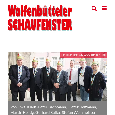
Skip
to
content
View
Foto: Schoduvel2019©SiegfriedNickel
Larger
Image
Von links: Klaus-Peter Bachmann, Dieter Heitmann,
Martin Hortig, Gerhard Baller, Stefan Weinmeister