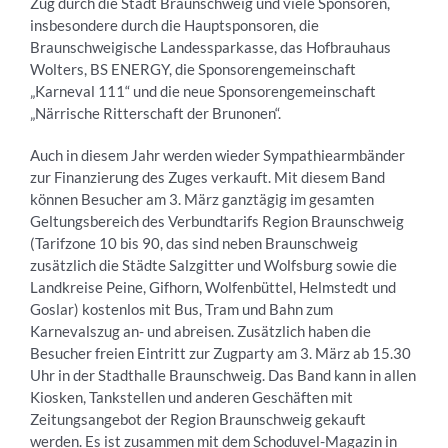
Zug durch die Stadt Braunschweig und viele Sponsoren,
insbesondere durch die Hauptsponsoren, die
Braunschweigische Landessparkasse, das Hofbrauhaus
Wolters, BS ENERGY, die Sponsorengemeinschaft
„Karneval 111“ und die neue Sponsorengemeinschaft
„Närrische Ritterschaft der Brunonen“.
Auch in diesem Jahr werden wieder Sympathiearmbänder
zur Finanzierung des Zuges verkauft. Mit diesem Band
können Besucher am 3. März ganztägig im gesamten
Geltungsbereich des Verbundtarifs Region Braunschweig
(Tarifzone 10 bis 90, das sind neben Braunschweig
zusätzlich die Städte Salzgitter und Wolfsburg sowie die
Landkreise Peine, Gifhorn, Wolfenbüttel, Helmstedt und
Goslar) kostenlos mit Bus, Tram und Bahn zum
Karnevalszug an- und abreisen. Zusätzlich haben die
Besucher freien Eintritt zur Zugparty am 3. März ab 15.30
Uhr in der Stadthalle Braunschweig. Das Band kann in allen
Kiosken, Tankstellen und anderen Geschäften mit
Zeitungsangebot der Region Braunschweig gekauft
werden. Es ist zusammen mit dem Schoduvel-Magazin in