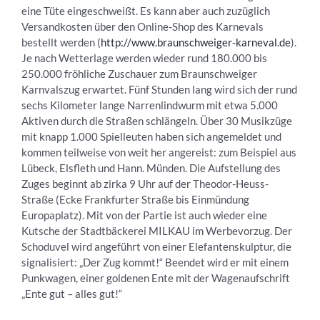
eine Tüte eingeschweißt. Es kann aber auch zuzüglich
Versandkosten über den Online-Shop des Karnevals
bestellt werden (
http://www.braunschweiger-karneval.de
).
Je nach Wetterlage werden wieder rund 180.000 bis
250.000 fröhliche Zuschauer zum Braunschweiger
Karnvalszug erwartet. Fünf Stunden lang wird sich der rund
sechs Kilometer lange Narrenlindwurm mit etwa 5.000
Aktiven durch die Straßen schlängeln. Über 30 Musikzüge
mit knapp 1.000 Spielleuten haben sich angemeldet und
kommen teilweise von weit her angereist: zum Beispiel aus
Lübeck, Elsfleth und Hann. Münden. Die Aufstellung des
Zuges beginnt ab zirka 9 Uhr auf der Theodor-Heuss-
Straße (Ecke Frankfurter Straße bis Einmündung
Europaplatz). Mit von der Partie ist auch wieder eine
Kutsche der Stadtbäckerei MILKAU im Werbevorzug. Der
Schoduvel wird angeführt von einer Elefantenskulptur, die
signalisiert: „Der Zug kommt!“ Beendet wird er mit einem
Punkwagen, einer goldenen Ente mit der Wagenaufschrift
„Ente gut – alles gut!“