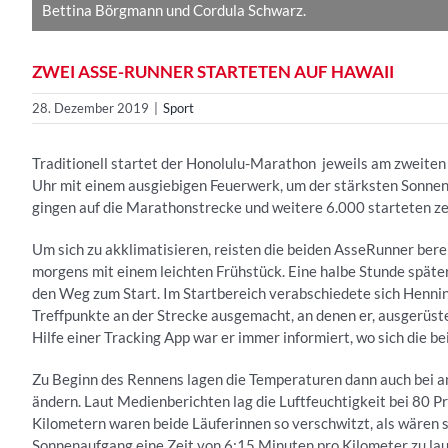
Bettina Börgmann und Cordula Schwarz.
ZWEI ASSE-RUNNER STARTETEN AUF HAWAII
28. Dezember 2019
|
Sport
Traditionell startet der Honolulu-Marathon jeweils am zweit
Uhr mit einem ausgiebigen Feuerwerk, um der stärksten Sonnen
gingen auf die Marathonstrecke und weitere 6.000 starteten ze
Um sich zu akklimatisieren, reisten die beiden AsseRunner bere
morgens mit einem leichten Frühstück. Eine halbe Stunde späte
den Weg zum Start. Im Startbereich verabschiedete sich Henning
Treffpunkte an der Strecke ausgemacht, an denen er, ausgerüst
Hilfe einer Tracking App war er immer informiert, wo sich die b
Zu Beginn des Rennens lagen die Temperaturen dann auch bei a
ändern. Laut Medienberichten lag die Luftfeuchtigkeit bei 80 Pr
Kilometern waren beide Läuferinnen so verschwitzt, als wären 
Sonnenaufgang eine Zeit von 6:15 Minuten pro Kilometer zu lauf