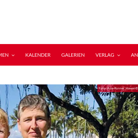
MEN
KALENDER
GALERIEN
VERLAG
AN
Foto: Asse-Runner_Hawaii©