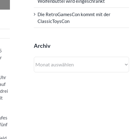
Wolfenbüttel wird eingeschränkt
Die RetroGamesCon kommt mit der
ClassicToysCon
Archiv
5
r
Archiv
 Uhr
auf
drei
it
ufes
fünf
feld