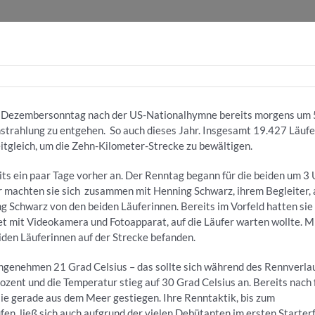
en Dezembersonntag nach der US-Nationalhymne bereits morgens um 
strahlung zu entgehen. So auch dieses Jahr. Insgesamt 19.427 Läufe
itgleich, um die Zehn-Kilometer-Strecke zu bewältigen.
its ein paar Tage vorher an. Der Renntag begann für die beiden um 3
r machten sie sich zusammen mit Henning Schwarz, ihrem Begleiter, 
 Schwarz von den beiden Läuferinnen. Bereits im Vorfeld hatten sie 
et mit Videokamera und Fotoapparat, auf die Läufer warten wollte. M
eiden Läuferinnen auf der Strecke befanden.
ngenehmen 21 Grad Celsius – das sollte sich während des Rennverla
ozent und die Temperatur stieg auf 30 Grad Celsius an. Bereits nach 
sie gerade aus dem Meer gestiegen. Ihre Renntaktik, bis zum
en, ließ sich auch aufgrund der vielen Debütanten im ersten Starter