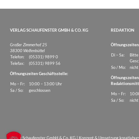
VERLAG SCHAUFENSTER GMBH & CO. KG
REDAKTION
Großer Zimmerhof 25
Öffnungszeiten
38300 Wolfenbüttel
Di – Sa:
Bitte
Telefon:
(05331) 9899 0
Gesch
Telefax:
(05331) 9899 56
So / Mo:
nicht
Öffnungszeiten Geschäftsstelle:
Öffnungszeiten
Redaktionsmitt
Mo – Fr:
10:00 – 13:00 Uhr
Sa / So:
geschlossen
Mo – Fr:
10:0
Sa / So:
nicht
Verlag Schaufenster GmbH & Co. KG | Konzept & Umsetzung
kreativbur