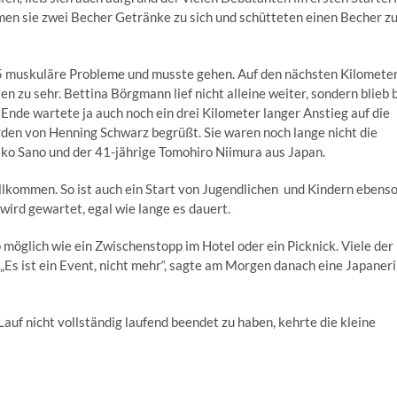
men sie zwei Becher Getränke zu sich und schütteten einen Becher z
 25 muskuläre Probleme und musste gehen. Auf den nächsten Kilomete
n zu sehr. Bettina Börgmann lief nicht alleine weiter, sondern blieb 
Ende wartete ja auch noch ein drei Kilometer langer Anstieg auf die
rden von Henning Schwarz begrüßt. Sie waren noch lange nicht die
ko Sano und der 41-jährige Tomohiro Niimura aus Japan.
willkommen. So ist auch ein Start von Jugendlichen und Kindern ebens
n wird gewartet, egal wie lange es dauert.
öglich wie ein Zwischenstopp im Hotel oder ein Picknick. Viele der
. „Es ist ein Event, nicht mehr“, sagte am Morgen danach eine Japaneri
 Lauf nicht vollständig laufend beendet zu haben, kehrte die kleine