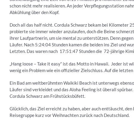
schon nicht mehr realisieren. An jeder Verpflegungsstation nah
Abkühlung über den Kopf.
Doch all das half nicht. Cordula Schwarz bekam bei Kilometer
probierte sie immer wieder anzulaufen, doch die Beine schmerzte
ihrer Laufpartnerin, um sie mental zu unterstützen. Denn gegen 
Läufer. Nach 5:24:04 Stunden kamen die beiden ins Ziel und wu
Letzten. Das waren nach 17:51:47 Stunden die 72-jährige Kimi
„Hang loose – Take it easy“ ist das Motto in Hawaii. Jeder ist 
wenig ein Problem wie ein offizieller Zielschluss. Auf die letzte
Ein Bad am weltberühmten Waikiki Beach ist unterwegs ebenso m
Läufer sind verkleidet und das Aloha Feeling ist überall spürbar
Cordula Schwarz am Frühstücksbüfett.
Glücklich, das Ziel erreicht zu haben, aber auch enttäuscht, den
Reisegruppe kurz vor Weihnachten zurück nach Deutschland.