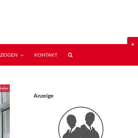
Toggl
Slidi
Bar
ZEIGEN
KONTAKT
Area
Bredex
Anzeige