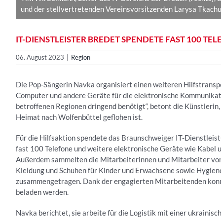
und der stellvertretenden Vereinsvorsitzenden Larysa Tkach
IT-DIENSTLEISTER BREDET SPENDETE FAST 100 T
06. August 2023
|
Region
Die Pop-Sängerin Navka organisiert einen weiteren Hilfstranspo
Computer und andere Geräte für die elektronische Kommunikati
betroffenen Regionen dringend benötigt“, betont die Künstlerin,
Heimat nach Wolfenbüttel geflohen ist.
Für die Hilfsaktion spendete das Braunschweiger IT-Dienstl
fast 100 Telefone und weitere elektronische Geräte wie Kabel u
Außerdem sammelten die Mitarbeiterinnen und Mitarbeiter von
Kleidung und Schuhen für Kinder und Erwachsene sowie Hygienea
zusammengetragen. Dank der engagierten Mitarbeitenden konnt
beladen werden.
Navka berichtet, sie arbeite für die Logistik mit einer ukrain