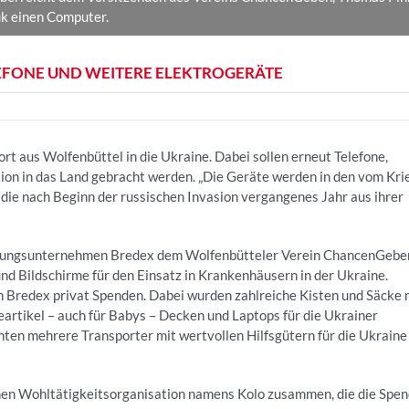
uk einen Computer.
ELEFONE UND WEITERE ELEKTROGERÄTE
rt aus Wolfenbüttel in die Ukraine. Dabei sollen erneut Telefone,
on in das Land gebracht werden. „Die Geräte werden in den vom Kri
 die nach Beginn der russischen Invasion vergangenes Jahr aus ihrer
eistungsunternehmen Bredex dem Wolfenbütteler Verein ChancenGebe
nd Bildschirme für den Einsatz in Krankenhäusern in der Ukraine.
 Bredex privat Spenden. Dabei wurden zahlreiche Kisten und Säcke 
rtikel – auch für Babys – Decken und Laptops für die Ukrainer
en mehrere Transporter mit wertvollen Hilfsgütern für die Ukraine
ischen Wohltätigkeitsorganisation namens Kolo zusammen, die die Spe