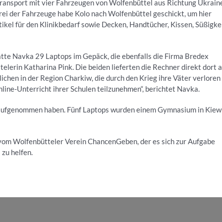
stransport mit vier Fahrzeugen von Wolfenbüttel aus Richtung Ukrain
drei der Fahrzeuge habe Kolo nach Wolfenbüttel geschickt, um hier
ikel für den Klinikbedarf sowie Decken, Handtücher, Kissen, Süßigke
atte Navka 29 Laptops im Gepäck, die ebenfalls die Firma Bredex
lerin Katharina Pink. Die beiden lieferten die Rechner direkt dort a
chen in der Region Charkiw, die durch den Krieg ihre Väter verloren
nline-Unterricht ihrer Schulen teilzunehmen“, berichtet Navka.
 aufgenommen haben. Fünf Laptops wurden einem Gymnasium in Kiew
vom Wolfenbütteler Verein ChancenGeben, der es sich zur Aufgabe
 zu helfen.