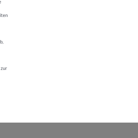
e
iten
b,
 zur