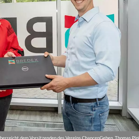
 überreicht dem Vorsitzenden des Vereins ChancenGeben, Thomas Pin